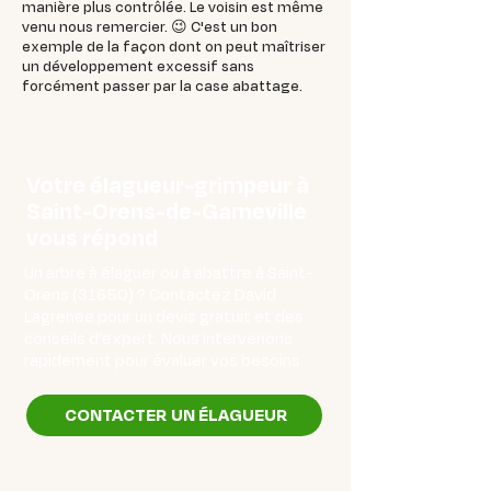
manière plus contrôlée. Le voisin est même
venu nous remercier. 😉 C'est un bon
exemple de la façon dont on peut maîtriser
un développement excessif sans
forcément passer par la case abattage.
Votre élagueur-grimpeur à
Saint-Orens-de-Gameville
vous répond
Un arbre à élaguer ou à abattre à Saint-
Orens (31650) ? Contactez David
Lagrenee pour un devis gratuit et des
conseils d'expert. Nous intervenons
rapidement pour évaluer vos besoins.
CONTACTER UN ÉLAGUEUR