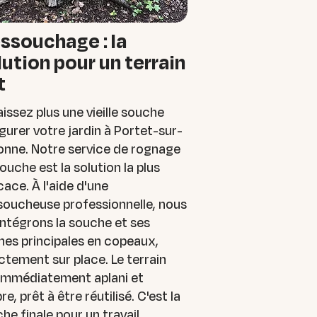
ssouchage : la
lution pour un terrain
t
aissez plus une vieille souche
gurer votre jardin à Portet-sur-
onne. Notre service de rognage
ouche est la solution la plus
cace. À l'aide d'une
soucheuse professionnelle, nous
ntégrons la souche et ses
nes principales en copeaux,
ctement sur place. Le terrain
 immédiatement aplani et
re, prêt à être réutilisé. C'est la
he finale pour un travail