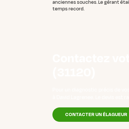
anciennes souches. Le gérant était
temps record.
Contactez vot
(31120)
Pour un diagnostic précis de vo
à David Lagrenee. Le devis est rap
CONTACTER UN ÉLAGUEUR