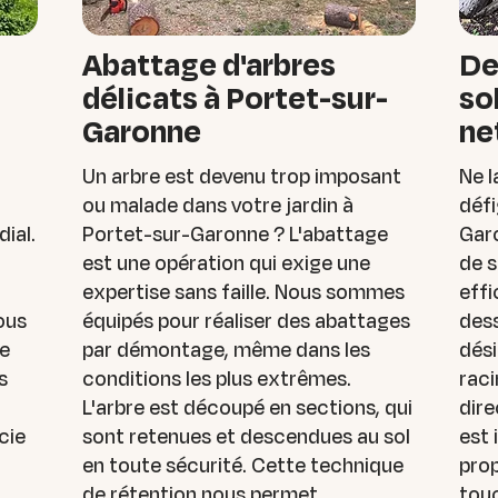
Abattage d'arbres
De
délicats à Portet-sur-
so
Garonne
ne
Un arbre est devenu trop imposant
Ne l
,
ou malade dans votre jardin à
défi
dial.
Portet-sur-Garonne ? L'abattage
Gar
est une opération qui exige une
de s
expertise sans faille. Nous sommes
effi
Nous
équipés pour réaliser des abattages
des
ne
par démontage, même dans les
dési
s
conditions les plus extrêmes.
raci
L'arbre est découpé en sections, qui
dire
cie
sont retenues et descendues au sol
est
en toute sécurité. Cette technique
prop
de rétention nous permet
touc