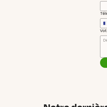
Tél
Vot