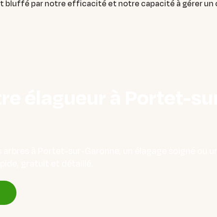
 bluffé par notre efficacité et notre capacité à gérer un 
re élagueur à Portet-s
s arbres à Portet-sur-Garonne, un élagage soigné ou un
ide, gratuit et détaillé.