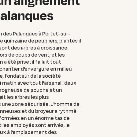
 un alignement
Palanques
n des Palanques à Portet-sur-
 quinzaine de peupliers, plantés il
 sont des arbres à croissance
ors de coups de vent, et les
été prise : il fallait tout
 chantier d'envergure en milieu
e, fondateur de la société
i matin avec tout l'arsenal : deux
a rogneuse de souche et un
t les arbres les plus
dans une zone sécurisée. L'homme de
nçonneuses et du broyeur a rythmé
ansformées en un énorme tas de
 les employés sont arrivés, le
eaux à l'emplacement des