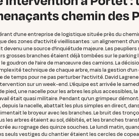
 intervention à Portet :
 menaçants chemin des 
rant d'une entreprise de logistique située près du chemi
e des zones d'activité vieillissantes : un alignement d'une
était devenu une source d'inquiétude majeure. Les peupliers
urs grosses branches étaient déjà tombées sur le parking l
 goudron de l'aire de manœuvre des camions. La décision a 
 complexité technique de chaque arbre, mais la gestion d'un
 de temps pour ne pas perturber l'activité. David Lagrene
intervention sur un week-end. L'équipe est arrivée le samed
pied, une nacelle pour les arbres les plus accessibles, l
ail était quasi militaire. Pendant qu'un grimpeur démontai
e, depuis la nacelle, abattait les plus simples en direct, 
 alimentait le broyeur avec les branches. Le bruit des tro
us les arbres étaient au sol, débités, et les branches tr
crée au rognage des quinze souches. Le lundi matin, quand
 les seuls vestiges du chantier étaient les cercles de cop