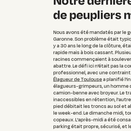
Notre dernière
de peupliers
Nous avons été mandatés par le gé
Garonne. Son problème était typiqu
y a 30 ans le long de la clôture, 
rapide mais à bois cassant. Plusie
racines commençaient à soulever le
abattre. Le défi ici n'était pas la
professionnel, avec une contrainte
Élagueur de Toulouse
a planifié l'
élagueurs-grimpeurs, un homme de 
camion-benne avec broyeur. Le trav
inaccessibles en rétention, l'autr
pied débitait les troncs au sol et
le week-end. Le dimanche midi, to
copeaux. L'après-midi a été consa
parking était propre, sécurisé, et